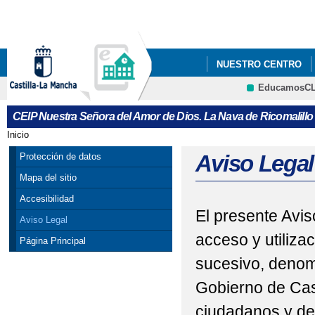
Pa
co
pri
NUESTRO CENTRO
EducamosC
PLAN DIGITAL
CRFP
CEIP Nuestra Señora del Amor de Dios. La Nava de Ricomalillo 
Inicio
Se encuentra usted aquí
Aviso Legal
Protección de datos
Mapa del sitio
Accesibilidad
El presente Avis
Aviso Legal
acceso y utiliza
Página Principal
sucesivo, denom
Gobierno de Cas
ciudadanos y de